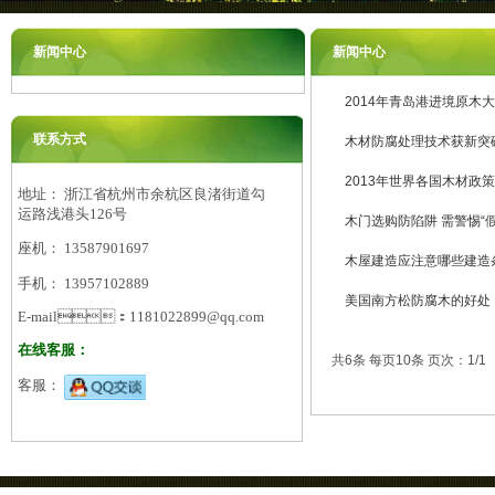
新闻中心
新闻中心
2014年青岛港进境原木
联系方式
木材防腐处理技术获新突
2013年世界各国木材政
地址： 浙江省杭州市余杭区良渚街道勾
运路浅港头126号
木门选购防陷阱 需警惕“假
座机： 13587901697
木屋建造应注意哪些建造
手机： 13957102889
美国南方松防腐木的好处
E-mail：1181022899@qq.com
在线客服：
共6条 每页10条 页次：1/1
客服：